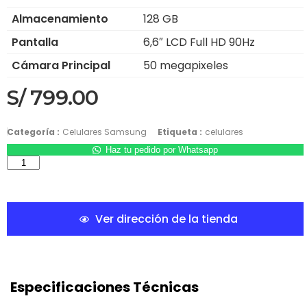
Almacenamiento
128 GB
Pantalla
6,6″ LCD Full HD 90Hz
Cámara Principal
50 megapixeles
S/
799.00
Categoría :
Celulares Samsung
Etiqueta :
celulares
Haz tu pedido por Whatsapp
Ver dirección de la tienda
Especificaciones Técnicas