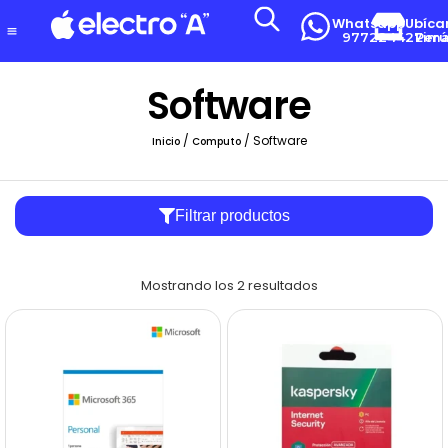
Whatsapp
Ubíca
977224427
Lima-Per
Software
/
/ Software
Inicio
Computo
Filtrar productos
Mostrando los 2 resultados