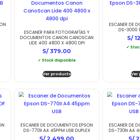
ION
ESCANER DE 
DS-3000 1
ESCANER PARA FOTOGRAFÍAS Y
DOCUMENTOS CANON CANOSCAN
S/
12
LIDE 400 4800 X 4800 DPI
✓ Stoc
S/
379.00
✓ Stock disponible
Ver producto
Ver
ON
ESCANER DE DOCUMENTOS EPSON
ESCANER DE 
DS-770II A4 45PPM USB DUPLEX
DS-730N A4 4
S/
2,499.00
S/
2