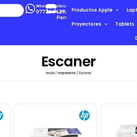
Whatsapp
Ubícanos
Productos Apple
Lap
977224427
Lima-
Perú
Proyectores
Tablets
Escaner
Inicio
/
Impresoras
/ Escaner