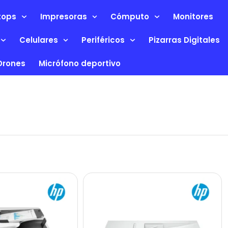
tops
Impresoras
Cómputo
Monitores
Celulares
Periféricos
Pizarras Digitales
Drones
Micrófono deportivo