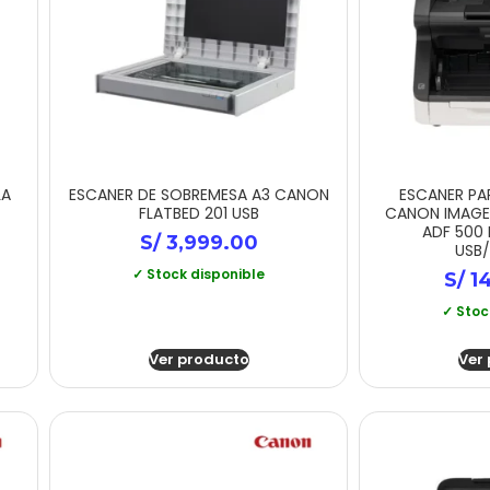
LA
ESCANER DE SOBREMESA A3 CANON
ESCANER P
FLATBED 201 USB
CANON IMAGE
ADF 500
S/
3,999.00
USB
✓ Stock disponible
S/
14
✓ Stoc
Ver producto
Ver