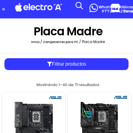
Whatsapp
Ubíca
977224427
Lima-Per
Placa Madre
/
/ Placa Madre
Inicio
Componentes para PC
Filtrar productos
Mostrando 1–40 de 71 resultados