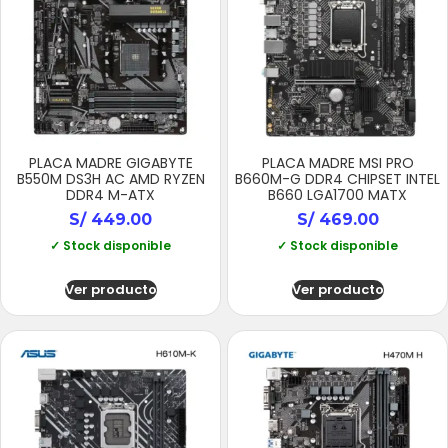
PLACA MADRE GIGABYTE
PLACA MADRE MSI PRO
B550M DS3H AC AMD RYZEN
B660M-G DDR4 CHIPSET INTEL
DDR4 M-ATX
B660 LGA1700 MATX
S/
449.00
S/
469.00
✓ Stock disponible
✓ Stock disponible
Ver producto
Ver producto