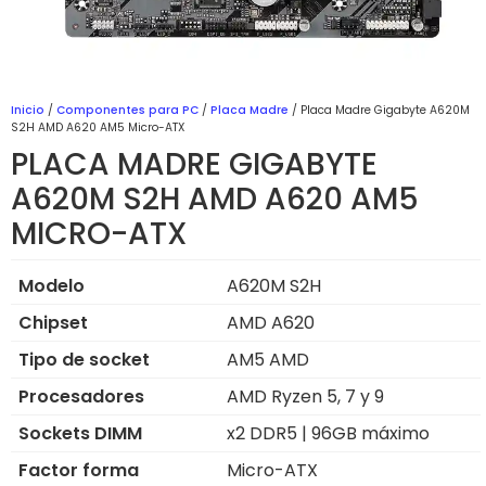
Inicio
/
Componentes para PC
/
Placa Madre
/ Placa Madre Gigabyte A620M
S2H AMD A620 AM5 Micro-ATX
PLACA MADRE GIGABYTE
A620M S2H AMD A620 AM5
MICRO-ATX
Modelo
A620M S2H
Chipset
AMD A620
Tipo de socket
AM5 AMD
Procesadores
AMD Ryzen 5, 7 y 9
Sockets DIMM
x2 DDR5 | 96GB máximo
Factor forma
Micro-ATX