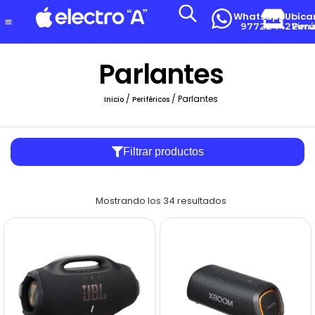
Whatsapp
Ubíca
977224427
Lima-Per
Parlantes
/
/ Parlantes
Inicio
Periféricos
Filtrar productos
Mostrando los 34 resultados