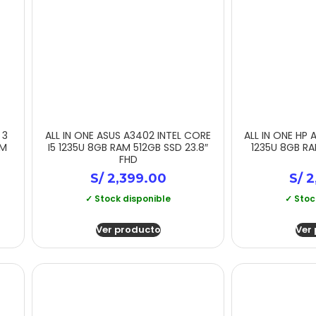
 3
ALL IN ONE ASUS A3402 INTEL CORE
ALL IN ONE HP 
AM
I5 1235U 8GB RAM 512GB SSD 23.8″
1235U 8GB RA
FHD
S/
2,399.00
S/
2
✓ Stock disponible
✓ Stoc
Ver producto
Ver