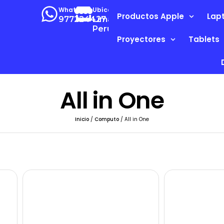
Whatsapp
Ubícanos
Productos Apple
Lap
977224427
Lima-
Perú
Proyectores
Tablets
All in One
Inicio
/
Computo
/ All in One