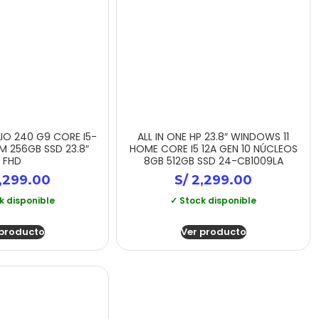
AIO 240 G9 CORE I5-
ALL IN ONE HP 23.8″ WINDOWS 11
M 256GB SSD 23.8″
HOME CORE I5 12A GEN 10 NÚCLEOS
FHD
8GB 512GB SSD 24-CB1009LA
,299.00
S/
2,299.00
k disponible
✓ Stock disponible
 producto
Ver producto