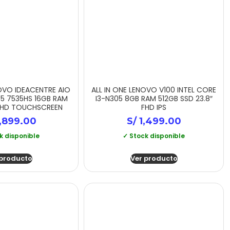
NOVO IDEACENTRE AIO
ALL IN ONE LENOVO V100 INTEL CORE
 5 7535HS 16GB RAM
I3-N305 8GB RAM 512GB SSD 23.8″
 FHD TOUCHSCREEN
FHD IPS
,899.00
S/
1,499.00
k disponible
✓ Stock disponible
 producto
Ver producto