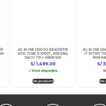
05
ALL IN ONE LENOVO IDEACENTRE
ALL IN ONE LE
RAM
INTEL CORE I3 10100T, 4GB RAM,
I7-10700T 1T
DISCO 1TB + 128GB SSD
16GB RA
S/
1,499.00
S/
3
✓ Stock disponible
S
Ver producto
Ver