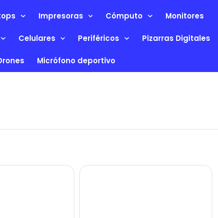
tops
Impresoras
Cómputo
Monitores
Celulares
Periféricos
Pizarras Digitales
Drones
Micrófono deportivo