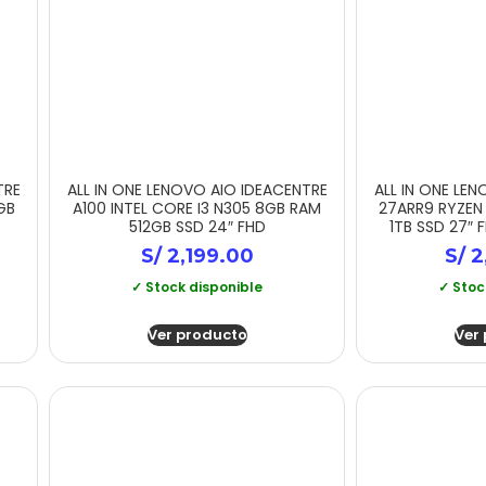
TRE
ALL IN ONE LENOVO AIO IDEACENTRE
ALL IN ONE LE
GB
A100 INTEL CORE I3 N305 8GB RAM
27ARR9 RYZEN
512GB SSD 24″ FHD
1TB SSD 27″
S/
2,199.00
S/
2
✓ Stock disponible
✓ Stoc
Ver producto
Ver