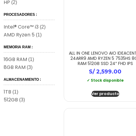
HP
(2)
PROCESADORES :
Intel® Core™ i3
(2)
AMD Ryzen 5
(1)
MEMORIA RAM :
ALL IN ONE LENOVO AIO IDEACEN
24ARR9 AMD RYZEN 5 7535HS 8
16GB RAM
(1)
RAM 512GB SSD 24″ FHD IPS
8GB RAM
(3)
S/
2,599.00
ALMACENAMIENTO :
✓ Stock disponible
1TB
(1)
Ver producto
512GB
(3)