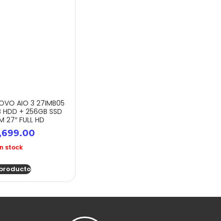
NOVO AIO 3 27IMB05
B HDD + 256GB SSD
M 27″ FULL HD
,699.00
in stock
 producto