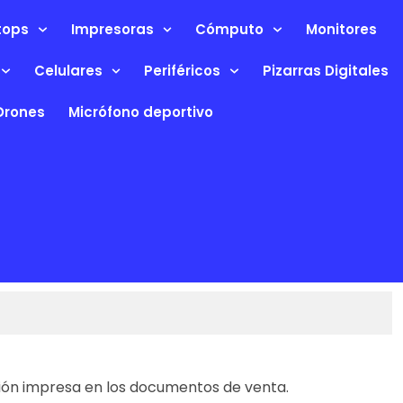
tops
Impresoras
Cómputo
Monitores
Celulares
Periféricos
Pizarras Digitales
Drones
Micrófono deportivo
ción impresa en los documentos de venta.