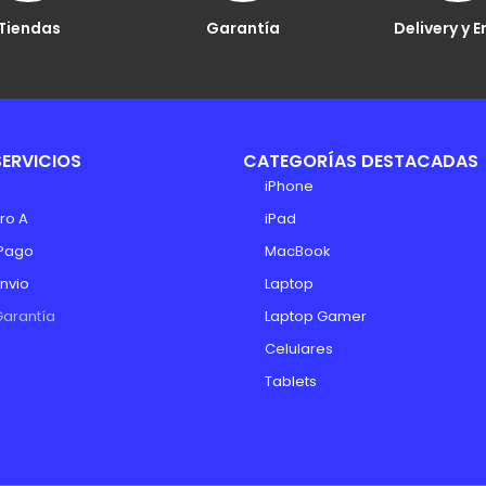
Tiendas
Garantía
Delivery y E
SERVICIOS
CATEGORÍAS DESTACADAS
iPhone
ro A
iPad
Pago
MacBook
Envio
Laptop
Garantía
Laptop Gamer
Celulares
Tablets