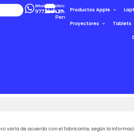
Whatsapp
Ubícanos
Productos Apple
Lap
977224427
Lima-
Perú
Proyectores
Tablets
ro varía de acuerdo con el fabricante, según la informa