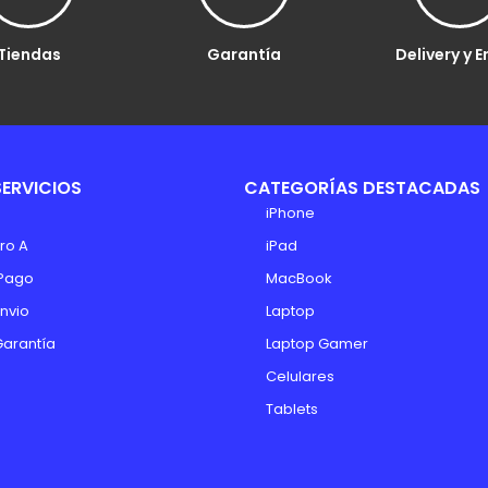
Tiendas
Garantía
Delivery y E
SERVICIOS
CATEGORÍAS DESTACADAS
iPhone
ro A
iPad
Pago
MacBook
Envio
Laptop
Garantía
Laptop Gamer
Celulares
Tablets