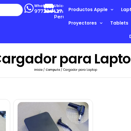
Whatsapp
Ubícanos
Productos Apple
Lap
977224427
Lima-
Perú
Proyectores
Tablets
argador para Lapt
Inicio
/
Computo
/ Cargador para Laptop