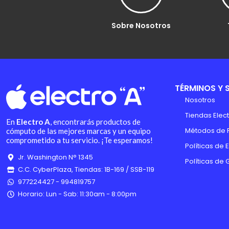
Sobre Nosotros
TÉRMINOS Y 
Nosotros
Tiendas Elect
En
Electro A
, encontrarás productos de
Métodos de 
cómputo de las mejores marcas y un equipo
comprometido a tu servicio. ¡Te esperamos!
Políticas de 
Jr. Washington N° 1345
Políticas de 
C.C. CyberPlaza, Tiendas: 1B-169 / SSB-119
977224427 - 994819757
Horario: Lun - Sab: 11:30am - 8:00pm