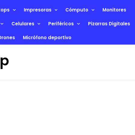
tops
Impresoras
Cómputo
Monitores
Celulares
Periféricos
Pizarras Digitales
Drones
Micrófono deportivo
op