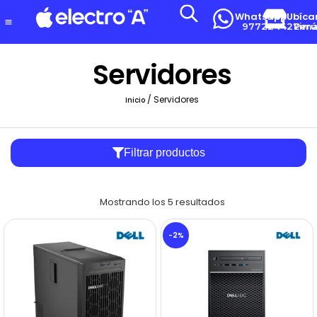
Whatsapp
Ubíca
977224427
Lima-Per
Servidores
/ Servidores
Inicio
Filtrar productos
Mostrando los 5 resultados
-2%