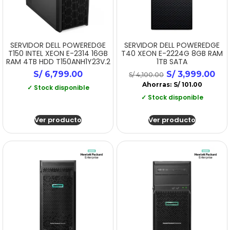
SERVIDOR DELL POWEREDGE
SERVIDOR DELL POWEREDGE
T150 INTEL XEON E-2314 16GB
T40 XEON E-2224G 8GB RAM
RAM 4TB HDD T150ANH1Y23V.2
1TB SATA
S/
6,799.00
S/
3,999.00
S/
4,100.00
Ahorras:
S/
101.00
✓ Stock disponible
✓ Stock disponible
Ver producto
Ver producto