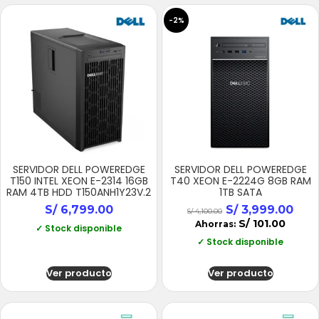
-2%
SERVIDOR DELL POWEREDGE
SERVIDOR DELL POWEREDGE
T150 INTEL XEON E-2314 16GB
T40 XEON E-2224G 8GB RAM
RAM 4TB HDD T150ANH1Y23V.2
1TB SATA
S/
6,799.00
S/
3,999.00
S/
4,100.00
S/
101.00
Ahorras:
✓ Stock disponible
✓ Stock disponible
Ver producto
Ver producto