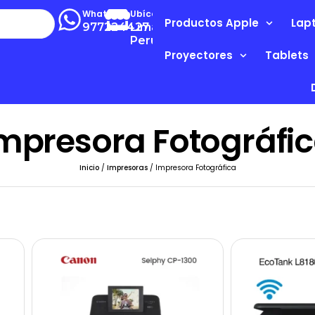
Whatsapp
Ubícanos
Productos Apple
Lap
977224427
Lima-
Perú
Proyectores
Tablets
mpresora Fotográfi
Inicio
/
Impresoras
/ Impresora Fotográfica