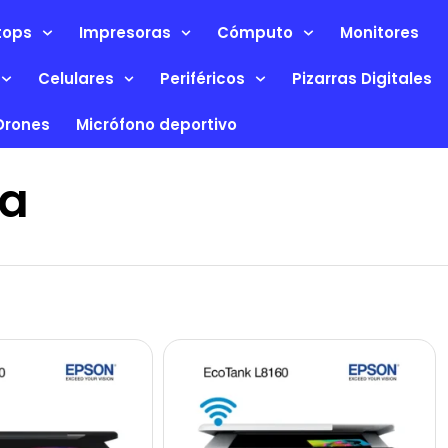
tops
Impresoras
Cómputo
Monitores
Celulares
Periféricos
Pizarras Digitales
Drones
Micrófono deportivo
ca