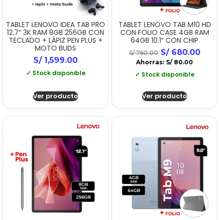
TABLET LENOVO IDEA TAB PRO
TABLET LENOVO TAB M10 HD
12.7″ 3K RAM 8GB 256GB CON
CON FOLIO CASE 4GB RAM
TECLADO + LÁPIZ PEN PLUS +
64GB 10.1″ CON CHIP
MOTO BUDS
S/
680.00
S/
760.00
S/
1,599.00
Ahorras:
S/
80.00
✓ Stock disponible
✓ Stock disponible
Ver producto
Ver producto