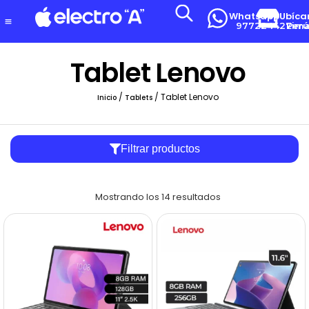
Whatsapp
Ubíca
977224427
Lima-Per
Tablet Lenovo
/
/ Tablet Lenovo
Inicio
Tablets
Filtrar productos
Mostrando los 14 resultados