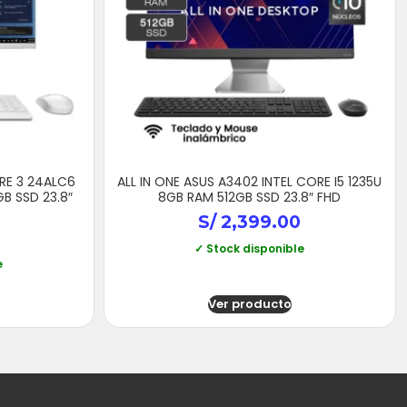
RE 3 24ALC6
ALL IN ONE ASUS A3402 INTEL CORE I5 1235U
B SSD 23.8″
8GB RAM 512GB SSD 23.8″ FHD
S/
2,399.00
✓ Stock disponible
e
Ver producto