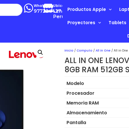
Whatsapp
Ubícanos
Productos Apple
Lap
977224427
Lima-
Perú
Proyectores
Tablets
Inicio
/
Computo
/
All in One
/ All in On
ALL IN ONE LENO
8GB RAM 512GB S
Modelo
Procesador
Memoria RAM
Almacenamiento
Pantalla