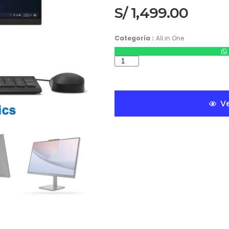
S/
1,499.00
Categoría :
All in One
Ve