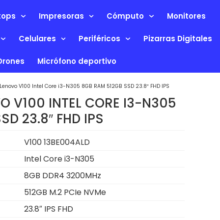
tops
Impresoras
Cómputo
Monitores
Celulares
Periféricos
Pizarras Digitales
Drones
Micrófono deportivo
e Lenovo V100 Intel Core i3-N305 8GB RAM 512GB SSD 23.8″ FHD IPS
VO V100 INTEL CORE I3-N305
SD 23.8″ FHD IPS
V100 13BE004ALD
Intel Core i3-N305
8GB DDR4 3200MHz
512GB M.2 PCIe NVMe
23.8″ IPS FHD