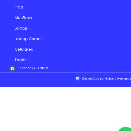
iPad
MacBook
Laptop
Laptop Gamer
Celulares
Tablets
Facebook Electro A
Desarrollado por Giuliano Henriquez