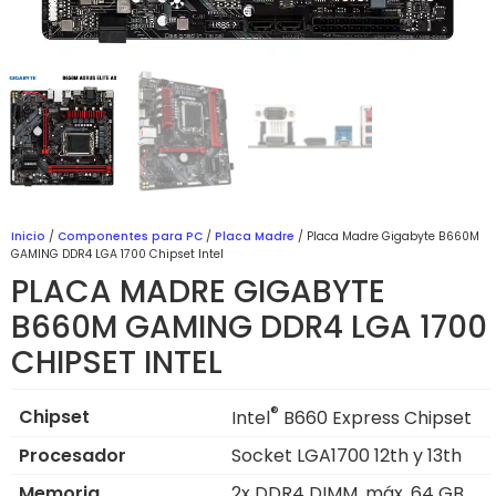
Inicio
/
Componentes para PC
/
Placa Madre
/ Placa Madre Gigabyte B660M
GAMING DDR4 LGA 1700 Chipset Intel
PLACA MADRE GIGABYTE
B660M GAMING DDR4 LGA 1700
CHIPSET INTEL
®
Chipset
Intel
B660 Express Chipset
Procesador
Socket LGA1700 12th y 13th
Memoria
2x DDR4 DIMM, máx. 64 GB