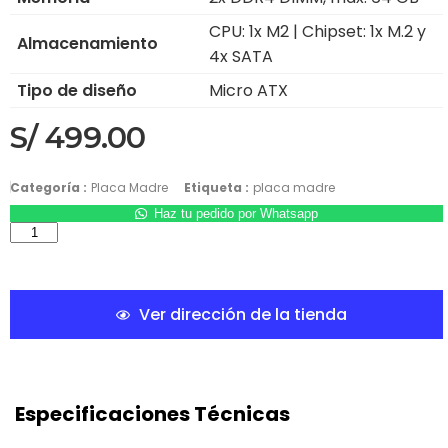
CPU: 1x M2 | Chipset: 1x M.2 y
Almacenamiento
4x SATA
Tipo de diseño
Micro ATX
S/
499.00
Categoría :
Placa Madre
Etiqueta :
placa madre
Haz tu pedido por Whatsapp
Ver dirección de la tienda
Especificaciones Técnicas