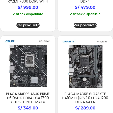
RYZEN 7000 DDR5 WI-FI
DDR4
S/
999.00
S/
479.00
✓ Stock disponible
✓ Stock disponible
Ver producto
Ver producto
PLACA MADRE ASUS PRIME
PLACA MADRE GIGABYTE
H610M-K DDR4 LGA 1700
H410M H (REV.1.0) LGA 1200
CHIPSET INTEL MATX
DDR4 SATA
S/
349.00
S/
289.00