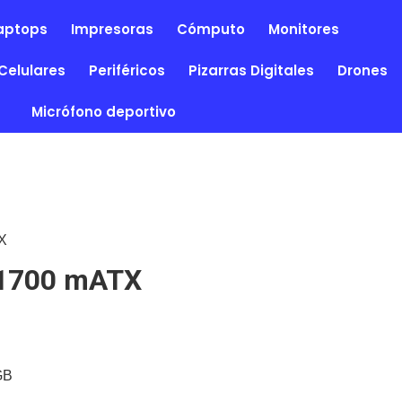
aptops
Impresoras
Cómputo
Monitores
Celulares
Periféricos
Pizarras Digitales
Drones
Micrófono deportivo
X
A1700 mATX
GB