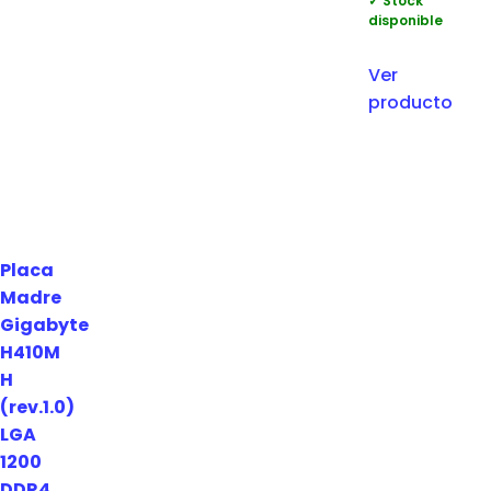
✓ Stock
disponible
Ver
producto
Placa
Madre
Gigabyte
H410M
H
(rev.1.0)
LGA
1200
DDR4