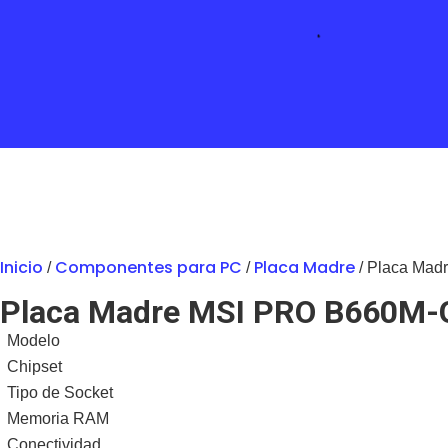
Inicio
Componentes para PC
Placa Madre
/
/
/ Placa Mad
Placa Madre MSI PRO B660M-G
Modelo
Chipset
Tipo de Socket
Memoria RAM
Conectividad