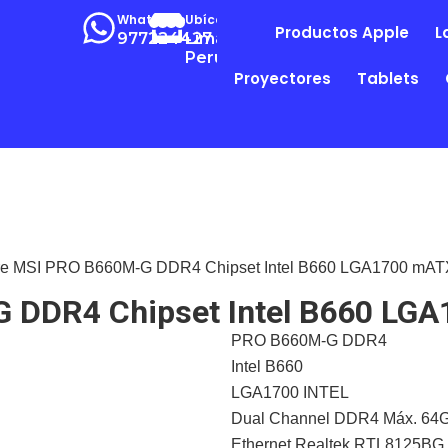
Whatsapp
Ubícanos
Productos Apple
L
977224427
Lima-
Perú
Proyectores
Tablets
re MSI PRO B660M-G DDR4 Chipset Intel B660 LGA1700 mAT
 DDR4 Chipset Intel B660 LG
PRO B660M-G DDR4
Intel B660
LGA1700 INTEL
Dual Channel DDR4 Máx. 64
Ethernet Realtek RTL8125BG