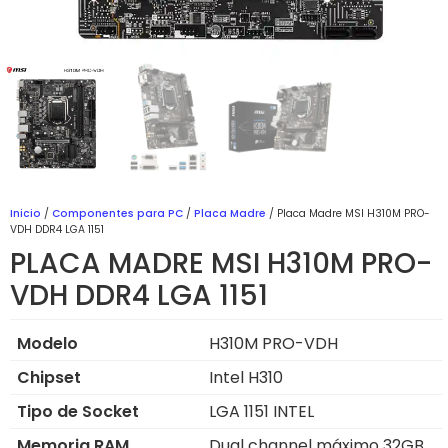
Inicio
/
Componentes para PC
/
Placa Madre
/ Placa Madre MSI H310M PRO-
VDH DDR4 LGA 1151
PLACA MADRE MSI H310M PRO-
VDH DDR4 LGA 1151
Modelo
H310M PRO-VDH
Chipset
Intel H310
Tipo de Socket
LGA 1151 INTEL
Memoria RAM
Dual channel máximo 32GB