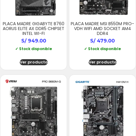
PLACA MADRE GIGABYTE B760
PLACA MADRE MSI B550M PRO-
AORUS ELITE AX DDR5 CHIPSET
VDH WIFI AMD SOCKET AM4
INTEL WI-FI
DDR4
S/
949.00
S/
479.00
✓ Stock disponible
✓ Stock disponible
Ver producto
Ver producto