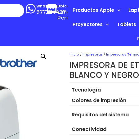
Whatsapp
Ubícanos
Productos Apple
Lap
977224427
Lima-
Perú
Proyectores
Tablets
Inicio
/
Impresoras
/
Impresoras Térmi
IMPRESORA DE E
BLANCO Y NEGRO
Tecnología
Colores de impresión
Requisitos del sistema
Conectividad