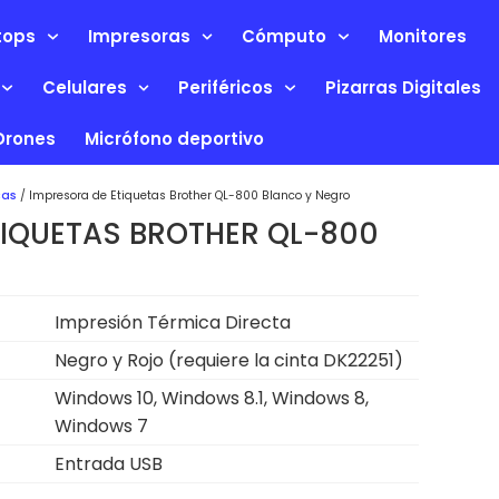
tops
Impresoras
Cómputo
Monitores
Celulares
Periféricos
Pizarras Digitales
Drones
Micrófono deportivo
cas
/ Impresora de Etiquetas Brother QL-800 Blanco y Negro
TIQUETAS BROTHER QL-800
Impresión Térmica Directa
Negro y Rojo (requiere la cinta DK22251)
Windows 10, Windows 8.1, Windows 8,
Windows 7
Entrada USB