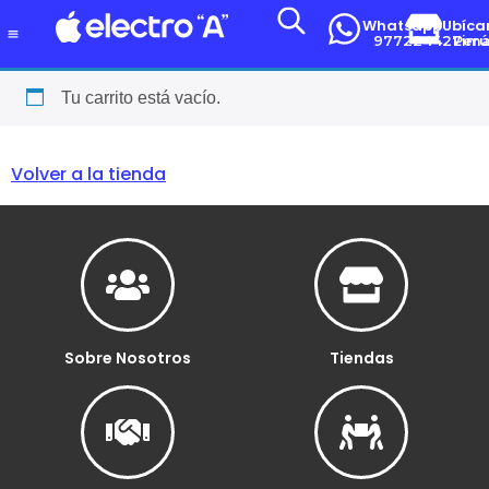
Whatsapp
Ubíca
977224427
Lima-Per
Tu carrito está vacío.
Volver a la tienda
Sobre Nosotros
Tiendas