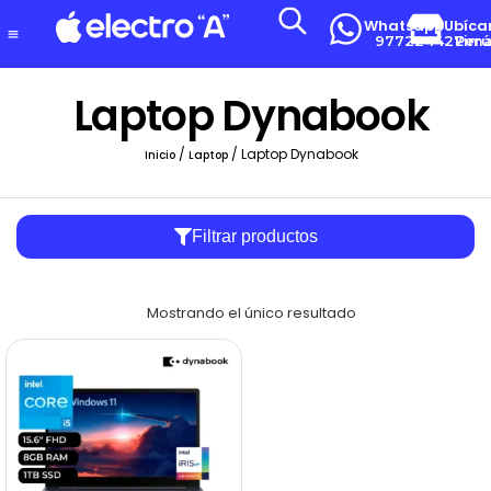
Whatsapp
Ubíca
977224427
Lima-Per
Laptop Dynabook
/
/ Laptop Dynabook
Inicio
Laptop
Filtrar productos
Mostrando el único resultado