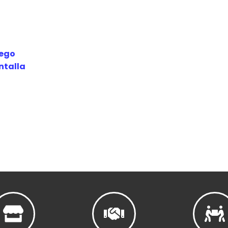
uego
ntalla