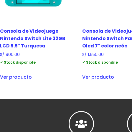
Consola de Videojuego
Consola de Videoj
Nintendo Switch Lite 32GB
Nintendo Switch Pa
LCD 5.5″ Turquesa
Oled 7″ color neón
S/
900.00
S/
1,650.00
✓ Stock disponible
✓ Stock disponible
Ver producto
Ver producto