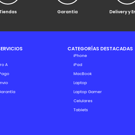
Tiendas
Garantía
Delivery y E
SERVICIOS
CATEGORÍAS DESTACADAS
iPhone
ro A
iPad
Pago
MacBook
Envio
Laptop
Garantía
Laptop Gamer
Celulares
Tablets