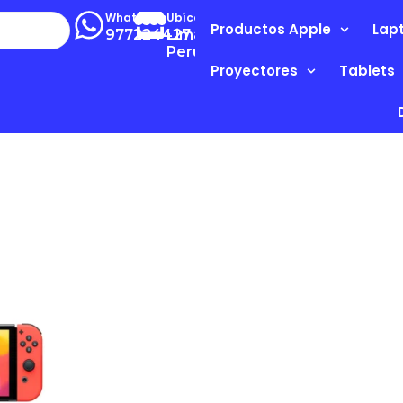
Whatsapp
Ubícanos
Productos Apple
Lap
977224427
Lima-
Perú
Proyectores
Tablets