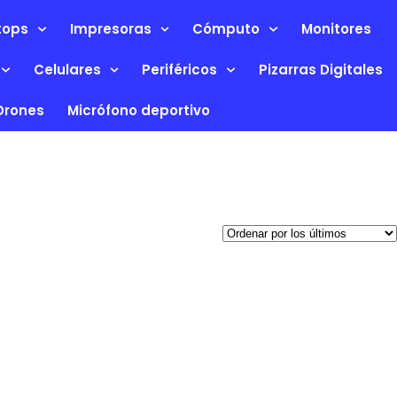
tops
Impresoras
Cómputo
Monitores
Celulares
Periféricos
Pizarras Digitales
Drones
Micrófono deportivo