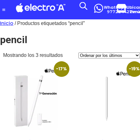
Whatsapp
Ubíca
977224427
Lima-Per
Inicio
/ Productos etiquetados “pencil”
pencil
Mostrando los 3 resultados
-17%
-19%