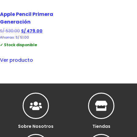
Apple Pencil Primera
Generación
S/
530.00
S/
479.00
Ahorras:
S/
51.00
✓ Stock disponible
Ver producto
Sobre Nosotros
Tiendas