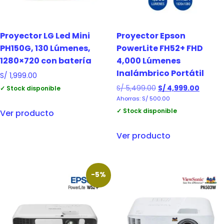
Proyector LG Led Mini
Proyector Epson
PH150G, 130 Lúmenes,
PowerLite FH52+ FHD
1280×720 con batería
4,000 Lúmenes
Inalámbrico Portátil
S/
1,999.00
S/
5,499.00
S/
4,999.00
✓ Stock disponible
Ahorras:
S/
500.00
✓ Stock disponible
Ver producto
Ver producto
-5%