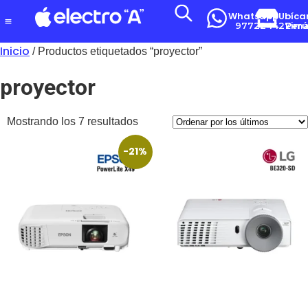
Whatsapp
Ubíca
977224427
Lima-Per
Inicio
/ Productos etiquetados “proyector”
proyector
Mostrando los 7 resultados
-21%