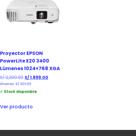
Proyector EPSON
PowerLite E20 3400
Lúmenes 1024×768 XGA
S/
2,200.00
S/
1,899.00
Ahorras:
S/
301.00
✓ Stock disponible
Ver producto