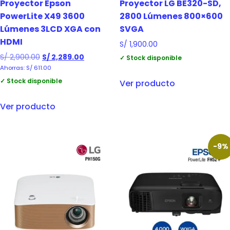
Proyector Epson
Proyector LG BE320-SD,
PowerLite X49 3600
2800 Lúmenes 800×600
Lúmenes 3LCD XGA con
SVGA
HDMI
S/
1,900.00
S/
2,900.00
S/
2,289.00
✓ Stock disponible
Ahorras:
S/
611.00
✓ Stock disponible
Ver producto
Ver producto
-9%