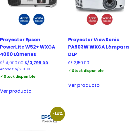
Proyector Epson
Proyector ViewSonic
PowerLite W52+ WXGA
PA503W WXGA Lámpara
4000 Lúmenes
DLP
S/
4,000.00
S/
3,799.00
S/
2,150.00
Ahorras:
S/
201.00
✓ Stock disponible
✓ Stock disponible
Ver producto
Ver producto
-14%