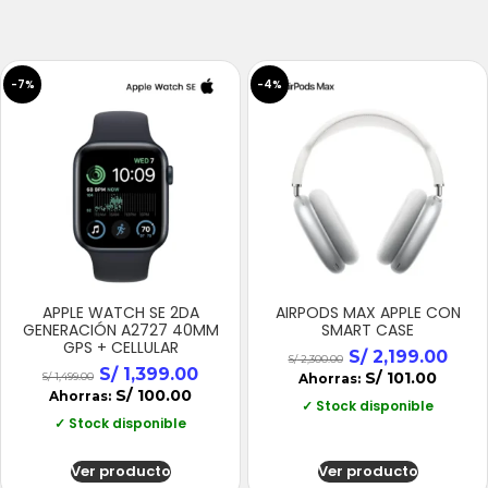
-7%
-4%
APPLE WATCH SE 2DA
AIRPODS MAX APPLE CON
GENERACIÓN A2727 40MM
SMART CASE
GPS + CELLULAR
S/
2,199.00
S/
2,300.00
S/
1,399.00
S/
101.00
S/
1,499.00
Ahorras:
S/
100.00
Ahorras:
✓ Stock disponible
✓ Stock disponible
Ver producto
Ver producto