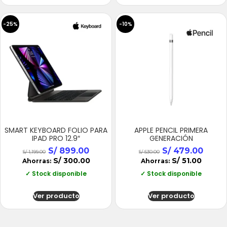
-25%
-10%
SMART KEYBOARD FOLIO PARA
APPLE PENCIL PRIMERA
IPAD PRO 12.9″
GENERACIÓN
S/
899.00
S/
479.00
S/
1,199.00
S/
530.00
S/
300.00
S/
51.00
Ahorras:
Ahorras:
✓ Stock disponible
✓ Stock disponible
Ver producto
Ver producto