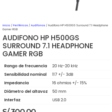
Inicio
/
Periféricos
/
Audífonos
/ Audifono HP H500GS Surround 7.1 Headphone
Gamer RGB
AUDIFONO HP H500GS
SURROUND 7.1 HEADPHONE
GAMER RGB
Rango de frecuencia
20 Hz-20 kHz
Sensibilidad nominal
117 +/- 3dB
Impedancia
16 ohmios +/- 15%
Diámetro del altavoz
50 mm
Interfaz
USB 2.0
S/
300.00