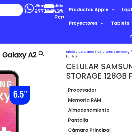
Whatsapp
Ubícanos
Productos Apple
Lap
977224427
Lima-
Perú
Proyectores
Tablets
Inicio
/
Celulares
/
Celulares Samsung
/
Full HD
CELULAR SAMSUN
STORAGE 128GB P
Procesador
Memoria RAM
Almacenamiento
Pantalla
Cámara Principal