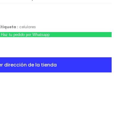
Etiqueta :
celulares
Haz tu pedido por Whatsapp
r dirección de la tienda