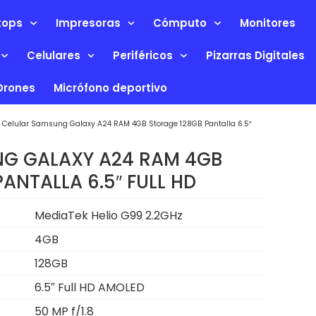
tops
Impresoras
Cómputo
Monitores
Celulares
Periféricos
Pizarras Digitales
Drones
Micrófono deportivo
 Celular Samsung Galaxy A24 RAM 4GB Storage 128GB Pantalla 6.5″
G GALAXY A24 RAM 4GB
ANTALLA 6.5″ FULL HD
MediaTek Helio G99 2.2GHz
4GB
128GB
6.5″ Full HD AMOLED
50 MP f/1.8