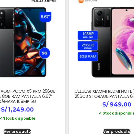
XIAOMI POCO X5 PRO 256GB
CELULAR XIAOMI REDMI NOTE 
 8GB RAM PANTALLA 6.67″
256GB STORAGE PANTALLA 6
CÁMARA 108MP 5G
S/
949.00
S/
1,249.00
✓ Stock disponibl
✓ Stock disponible
Ver producto
Ver producto