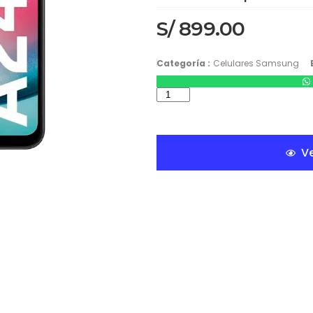
S/
899.00
Categoría :
Celulares Samsung
Ve