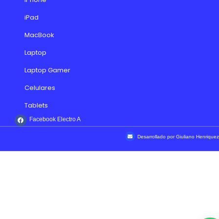
iPad
MacBook
Laptop
Laptop Gamer
Celulares
Tablets
Facebook Electro A
Desarrollado por Giuliano Henriquez