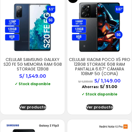
CELULAR SAMSUNG GALAXY
CELULAR XIAOMI POCO X5 PRO
S20 FE 5G MEMORIA RAM 6GB
128GB STORAGE 6GB RAM
STORAGE 128GB
PANTALLA 6.67″ CÁMARA
108MP 5G (COPIA)
S/
1,549.00
S/
1,149.00
S/
1,200.00
✓ Stock disponible
S/
51.00
Ahorras:
✓ Stock disponible
Ver producto
Ver producto