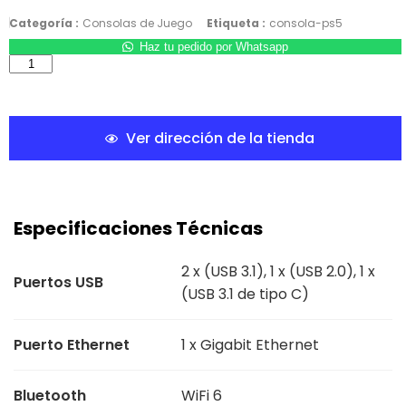
Categoría :
Consolas de Juego
Etiqueta :
consola-ps5
Haz tu pedido por Whatsapp
Ver dirección de la tienda
Especificaciones Técnicas
2 x (USB 3.1), 1 x (USB 2.0), 1 x
Puertos USB
(USB 3.1 de tipo C)
Puerto Ethernet
1 x Gigabit Ethernet
Bluetooth
WiFi 6