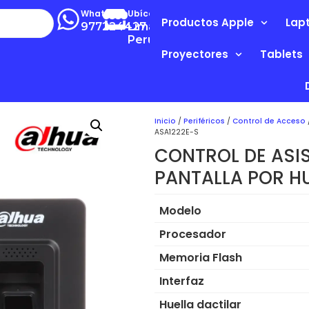
Whatsapp
Ubícanos
Productos Apple
Lap
977224427
Lima-
Perú
Proyectores
Tablets
Inicio
/
Periféricos
/
Control de Acceso
ASA1222E-S
CONTROL DE ASI
PANTALLA POR H
Modelo
Procesador
Memoria Flash
Interfaz
Huella dactilar