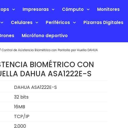
tops
Impresoras
Cómputo
Monitores
Celulares
Periféricos
Pizarras Digitales
Drones
Micrófono deportivo
/ Control de Asistencia Biométrico con Pantalla por Huella DAHUA
STENCIA BIOMÉTRICO CON
UELLA DAHUA ASA1222E-S
DAHUA ASA1222E-S
32 bits
16MB
TCP/IP
2,000