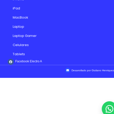
iPad
MacBook
Laptop
Laptop Gamer
Celulares
Tablets
Facebook Electro A
Desarrollado por Giuliano Henriquez