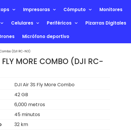
tops
Impresoras
Cómputo
Monitores
Celulares
Periféricos
Pizarras Digitales
Drones
Micrófono deportivo
re Combo (DJI RC-N3)
S FLY MORE COMBO (DJI RC-
DJI Air 3S Fly More Combo
42 GB
6,000 metros
45 minutos
o
32 km