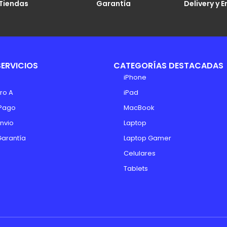
Tiendas
Garantía
Delivery y E
SERVICIOS
CATEGORÍAS DESTACADAS
iPhone
ro A
iPad
Pago
MacBook
Envio
Laptop
Garantía
Laptop Gamer
Celulares
Tablets