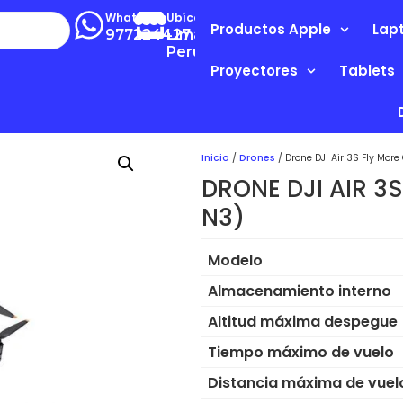
Whatsapp
Ubícanos
Productos Apple
Lap
977224427
Lima-
Perú
Proyectores
Tablets
Inicio
/
Drones
/ Drone DJI Air 3S Fly Mo
DRONE DJI AIR 3
N3)
Modelo
Almacenamiento interno
Altitud máxima despegue
Tiempo máximo de vuelo
Distancia máxima de vuel