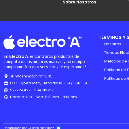
Sobre Nosotros
TÉRMINOS Y 
Nosotros
Tiendas Elect
En
Electro A
, encontrarás productos de
Métodos de 
cómputo de las mejores marcas y un equipo
comprometido a tu servicio. ¡Te esperamos!
Políticas de 
Jr. Washington N° 1345
Políticas de 
C.C. CyberPlaza, Tiendas: 1B-169 / SSB-119
977224427 - 994819757
Horario: Lun - Sab: 11:30am - 8:00pm
Desarrollado por Giuliano Henriquez