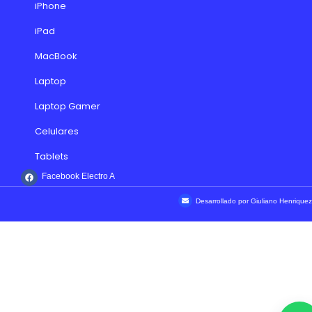
iPhone
iPad
MacBook
Laptop
Laptop Gamer
Celulares
Tablets
Facebook Electro A
Desarrollado por Giuliano Henriquez