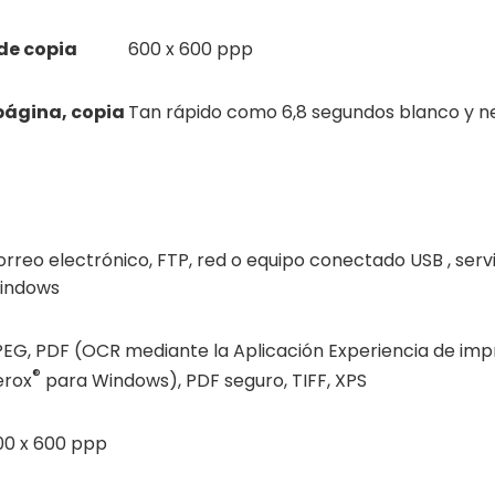
de copia
600 x 600 ppp
página, copia
Tan rápido como 6,8 segundos blanco y ne
rreo electrónico, FTP, red o equipo conectado USB , serv
indows
PEG, PDF (OCR mediante la Aplicación Experiencia de im
®
erox
para Windows), PDF seguro, TIFF, XPS
00 x 600 ppp