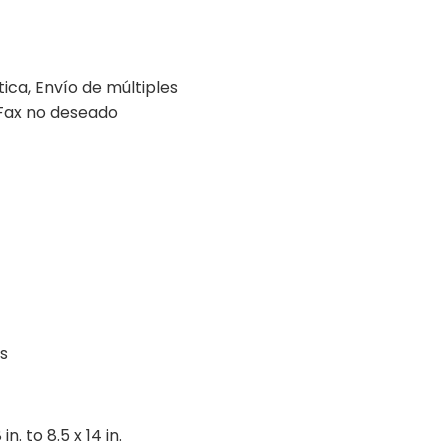
ca, Envío de múltiples
e Fax no deseado
s
. to 8.5 x 14 in.