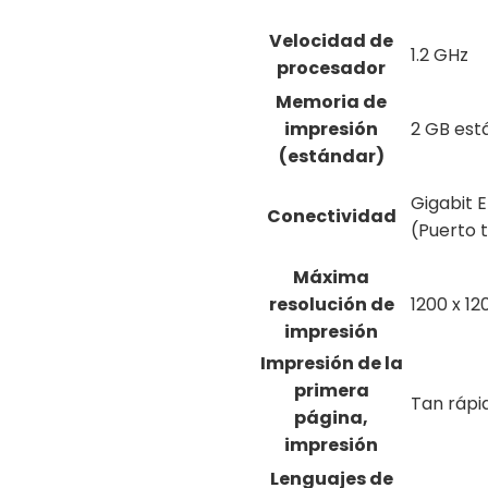
Velocidad de
1.2 GHz
procesador
Memoria de
impresión
2 GB est
(estándar)
Gigabit E
Conectividad
(Puerto t
Máxima
resolución de
1200 x 1
impresión
Impresión de la
primera
Tan rápi
página,
impresión
Lenguajes de