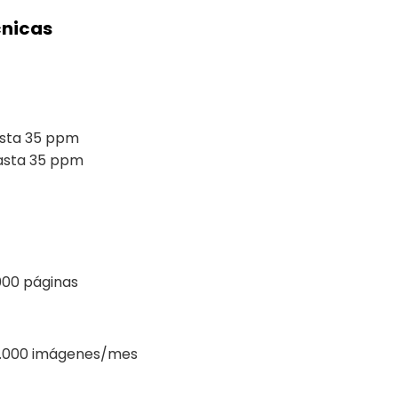
cnicas
asta 35 ppm
asta 35 ppm
000
páginas
.000
imágenes/mes