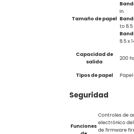
Band
in.
Tamaño de papel
Band
to 8.5 
Band
8.5 x 1
Capacidad de
200
ho
salida
Tipos de papel
Papel 
Seguridad
Controles de ac
electrónico del
Funciones
de firmware fir
de