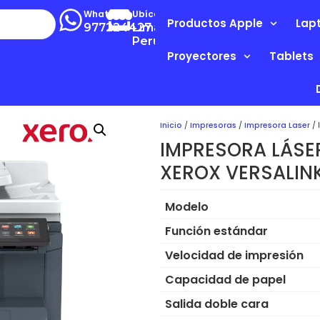
Whatsapp
Ubícanos
Productos Apple
Lap
977224427
Lima-
Perú
Proyectores
Tablets
Inicio
/
Impresoras
/
Impresora Laser
/ 
IMPRESORA LÁSE
XEROX VERSALIN
Modelo
Función estándar
Velocidad de impresión
Capacidad de papel
Salida doble cara