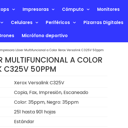
tops
Impresoras
Cómputo
Monitores
Celulares
Periféricos
Pizarras Digitales
Drones
Micrófono deportivo
Impresora Láser Multifuncional a Color Xerox Versalink C325V 50ppm
R MULTIFUNCIONAL A COLOR
K C325V 50PPM
Xerox Versalink C325V
Copia, Fax, Impresión, Escaneado
Color: 35ppm, Negro: 35ppm
251 hasta 901 hojas
Estándar