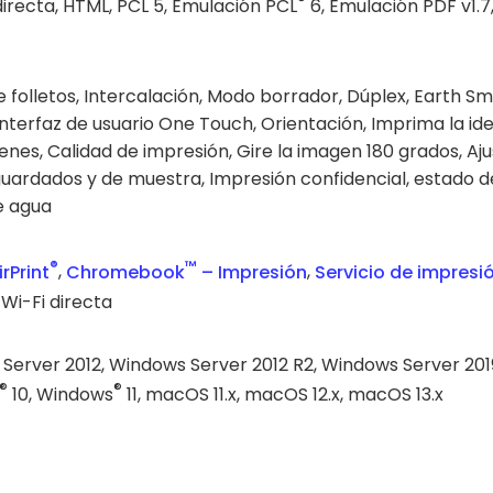
®
irecta, HTML, PCL 5, Emulación PCL
6, Emulación PDF v1.7
 folletos, Intercalación, Modo borrador, Dúplex, Earth Sma
nterfaz de usuario One Touch, Orientación, Imprima la ide
nes, Calidad de impresión, Gire la imagen 180 grados, Aj
uardados y de muestra, Impresión confidencial, estado de
e agua
®
™
rPrint
,
Chromebook
– Impresión
,
Servicio de impresi
, Wi-Fi directa
Server 2012, Windows Server 2012 R2, Windows Server 201
®
®
10, Windows
11, macOS 11.x, macOS 12.x, macOS 13.x