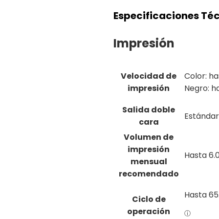
Especificaciones Té
Impresión
Velocidad de
Color: h
impresión
Negro: h
Salida doble
Estándar
cara
Volumen de
impresión
Hasta
6.
mensual
recomendado
Hasta
65
Ciclo de
operación
ⓘ