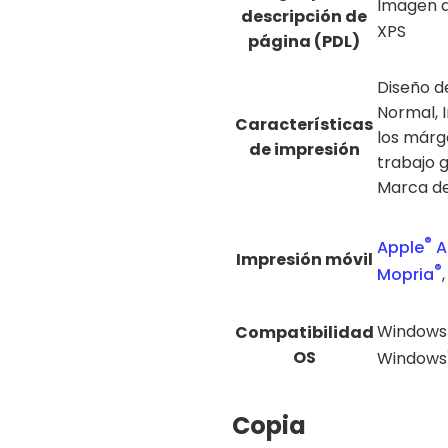
Imagen d
descripción de
XPS
página (PDL)
Diseño de
Normal, I
Características
los márge
de impresión
trabajo g
Marca d
®
Apple
Ai
Impresión móvil
®
Mopria
Windows 
Compatibilidad
OS
Windows
Copia