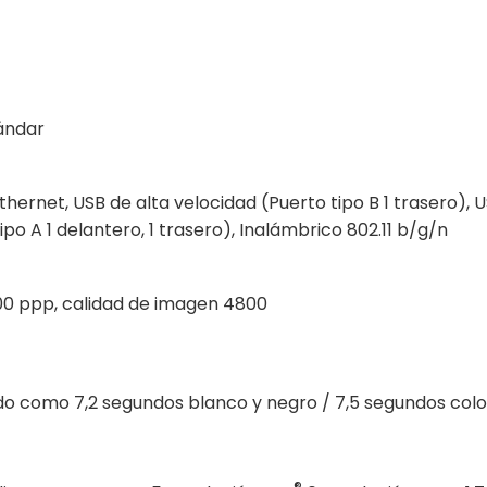
ándar
thernet, USB de alta velocidad (Puerto tipo B 1 trasero), U
ipo A 1 delantero, 1 trasero), Inalámbrico 802.11 b/g/n
200 ppp, calidad de imagen 4800
do como 7,2 segundos blanco y negro / 7,5 segundos colo