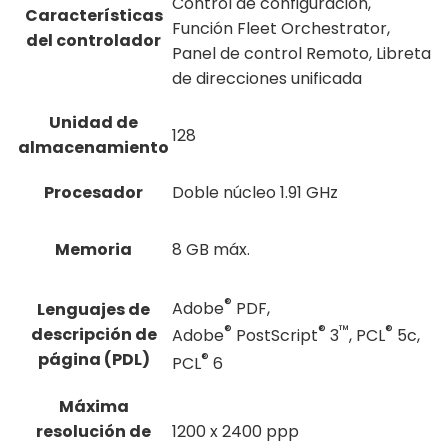
Control de configuración,
Características
Función Fleet Orchestrator,
del controlador
Panel de control Remoto, Libreta
de direcciones unificada
Unidad de
128
almacenamiento
Procesador
Doble núcleo 1.91 GHz
Memoria
8 GB máx.
®
Adobe
PDF,
Lenguajes de
®
®
™
®
descripción de
Adobe
PostScript
3
, PCL
5c,
página (PDL)
®
PCL
6
Máxima
resolución de
1200 x 2400 ppp