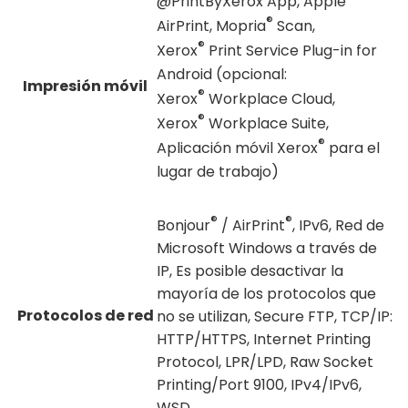
@PrintByXerox App, Apple
®
AirPrint, Mopria
Scan,
®
Xerox
Print Service Plug-in for
Android (opcional:
Impresión móvil
®
Xerox
Workplace Cloud,
®
Xerox
Workplace Suite,
®
Aplicación móvil Xerox
para el
lugar de trabajo)
®
®
Bonjour
/ AirPrint
, IPv6, Red de
Microsoft Windows a través de
IP, Es posible desactivar la
mayoría de los protocolos que
Protocolos de red
no se utilizan, Secure FTP, TCP/IP:
HTTP/HTTPS, Internet Printing
Protocol, LPR/LPD, Raw Socket
Printing/Port 9100, IPv4/IPv6,
WSD