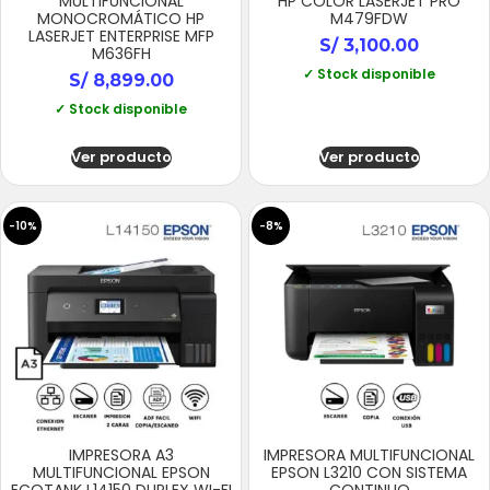
MULTIFUNCIONAL
HP COLOR LASERJET PRO
MONOCROMÁTICO HP
M479FDW
LASERJET ENTERPRISE MFP
S/
3,100.00
M636FH
✓ Stock disponible
S/
8,899.00
✓ Stock disponible
Ver producto
Ver producto
-10%
-8%
IMPRESORA A3
IMPRESORA MULTIFUNCIONAL
MULTIFUNCIONAL EPSON
EPSON L3210 CON SISTEMA