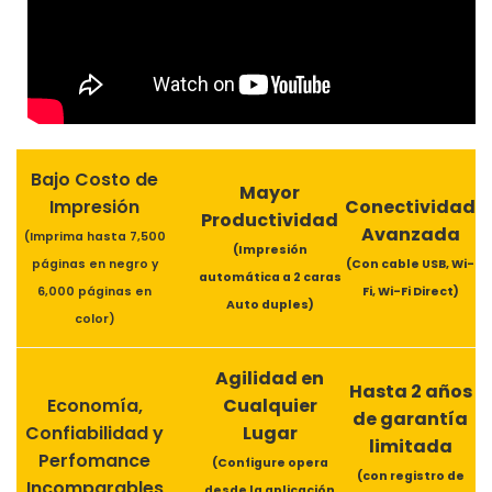
Bajo Costo de
Mayor
Impresión
Conectividad
Productividad
Avanzada
(Imprima hasta 7,500
(Impresión
páginas en negro y
(Con cable USB, Wi-
automática a 2 caras
6,000 páginas en
Fi, Wi-Fi Direct)
Auto duples)
color)
Agilidad en
Hasta 2 años
Economía,
Cualquier
de garantía
Confiabilidad y
Lugar
limitada
Perfomance
(Configure opera
(con registro de
Incomparables
desde la aplicación