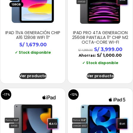
IPAD 11VA GENERACIÓN CHIP
IPAD PRO 4TA GENERACION
A16 128GB WIFI 11″
256GB PANTALLA 11″ CHIP M2
OCTA-CORE WI-FI
S/
1,679.00
S/
3,999.00
S/
4,999.00
✓ Stock disponible
S/
1,000.00
Ahorras:
✓ Stock disponible
Ver producto
Ver producto
-17%
-12%