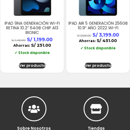
IPAD 9NA GENERACIÓN WI-FI
IPAD AIR 5 GENERACIÓN 256GB
RETINA 10.2″ 64GB CHIP A13
10.9″ AÑO 2022 WI-FI
BIONIC
S/
3,199.00
S/
3,650.00
S/
1,199.00
S/
451.00
S/
1,450.00
Ahorras:
S/
251.00
Ahorras:
✓ Stock disponible
✓ Stock disponible
Ver producto
Ver producto
Sobre Nosotros
Tiendas