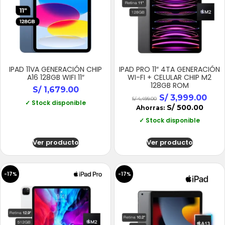
IPAD 11VA GENERACIÓN CHIP
IPAD PRO 11″ 4TA GENERACIÓN
A16 128GB WIFI 11″
WI-FI + CELULAR CHIP M2
128GB ROM
S/
1,679.00
S/
3,999.00
S/
4,499.00
✓ Stock disponible
S/
500.00
Ahorras:
✓ Stock disponible
Ver producto
Ver producto
-17%
-17%