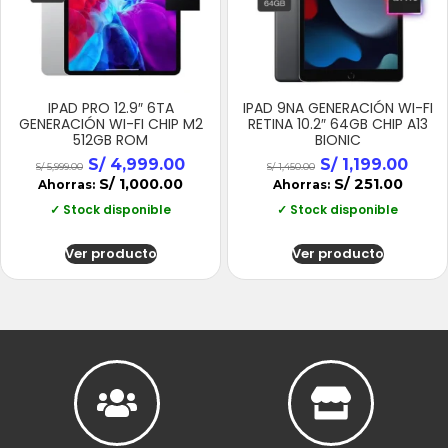
IPAD PRO 12.9″ 6TA
IPAD 9NA GENERACIÓN WI-FI
GENERACIÓN WI-FI CHIP M2
RETINA 10.2″ 64GB CHIP A13
512GB ROM
BIONIC
S/
4,999.00
S/
1,199.00
S/
5,999.00
S/
1,450.00
S/
1,000.00
S/
251.00
Ahorras:
Ahorras:
✓ Stock disponible
✓ Stock disponible
Ver producto
Ver producto