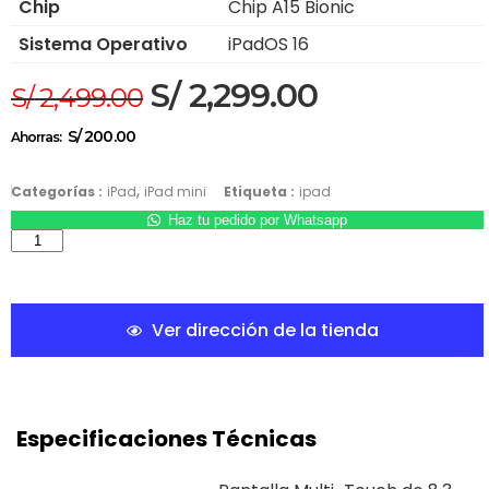
Chip
Chip A15 Bionic
Sistema Operativo
iPadOS 16
S/
2,299.00
S/
2,499.00
S/
200.00
Ahorras:
,
Categorías :
iPad
iPad mini
Etiqueta :
ipad
Haz tu pedido por Whatsapp
Ver dirección de la tienda
Especificaciones Técnicas