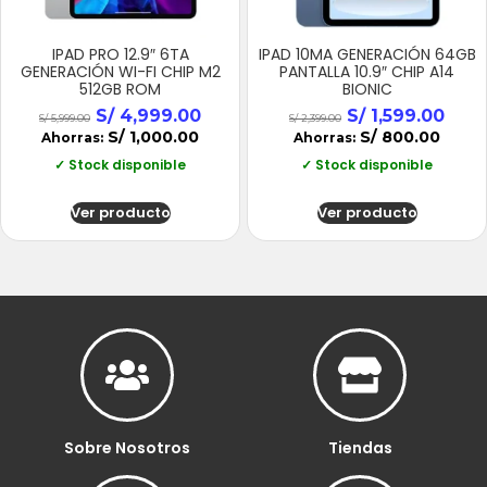
IPAD PRO 12.9″ 6TA
IPAD 10MA GENERACIÓN 64GB
GENERACIÓN WI-FI CHIP M2
PANTALLA 10.9″ CHIP A14
512GB ROM
BIONIC
S/
4,999.00
S/
1,599.00
S/
5,999.00
S/
2,399.00
S/
1,000.00
S/
800.00
Ahorras:
Ahorras:
✓ Stock disponible
✓ Stock disponible
Ver producto
Ver producto
Sobre Nosotros
Tiendas