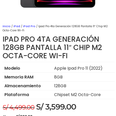
Inicio
/
iPad
/
iPad Pro
/ Ipad Pro 4ta Generación 128GB Pantalla 11″ Chip M2
Octa-Core Wi-Fi
IPAD PRO 4TA GENERACIÓN
128GB PANTALLA 11″ CHIP M2
OCTA-CORE WI-FI
Modelo
Apple Ipad Pro 11 (2022)
Memoria RAM
8GB
Almacenamiento
128GB
Plataforma
Chipset M2 Octa-Core
S/
3,599.00
S/
4,499.00