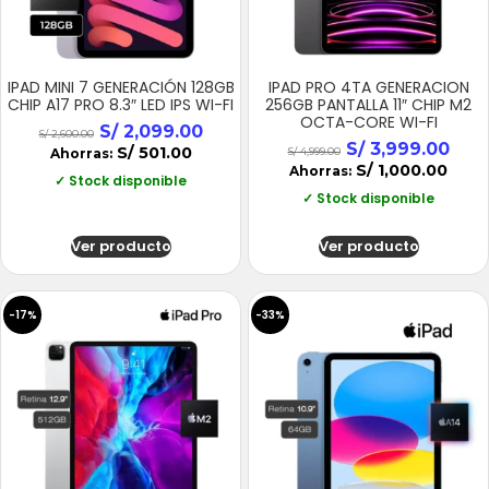
IPAD MINI 7 GENERACIÓN 128GB
IPAD PRO 4TA GENERACION
CHIP A17 PRO 8.3″ LED IPS WI-FI
256GB PANTALLA 11″ CHIP M2
OCTA-CORE WI-FI
S/
2,099.00
S/
2,600.00
S/
3,999.00
S/
501.00
Ahorras:
S/
4,999.00
S/
1,000.00
Ahorras:
✓ Stock disponible
✓ Stock disponible
Ver producto
Ver producto
-17%
-33%