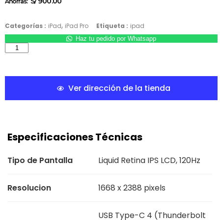
S/
900.00
Ahorras:
,
Categorías :
iPad
iPad Pro
Etiqueta :
ipad
Haz tu pedido por Whatsapp
Ver dirección de la tienda
Especificaciones Técnicas
Tipo de Pantalla
Liquid Retina IPS LCD, 120Hz
Resolucion
1668 x 2388 pixels
USB Type-C 4 (Thunderbolt