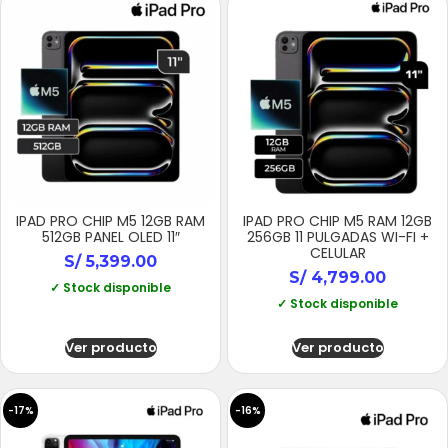
IPAD PRO CHIP M5 12GB RAM
IPAD PRO CHIP M5 RAM 12GB
512GB PANEL OLED 11″
256GB 11 PULGADAS WI-FI +
CELULAR
S/
5,399.00
S/
4,799.00
✓ Stock disponible
✓ Stock disponible
Ver producto
Ver producto
-17%
-16%