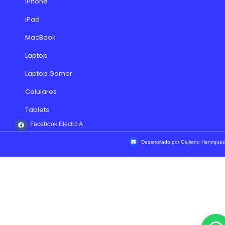
iPhone
iPad
MacBook
Laptop
Laptop Gamer
Celulares
Tablets
Facebook Electro A
Desarrollado por Giuliano Henriquez