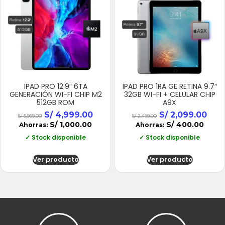
IPAD PRO 12.9″ 6TA
IPAD PRO 1RA GE RETINA 9.7″
GENERACIÓN WI-FI CHIP M2
32GB WI-FI + CELULAR CHIP
512GB ROM
A9X
S/
4,999.00
S/
2,099.00
S/
5,999.00
S/
2,499.00
S/
1,000.00
S/
400.00
Ahorras:
Ahorras:
✓ Stock disponible
✓ Stock disponible
Ver producto
Ver producto