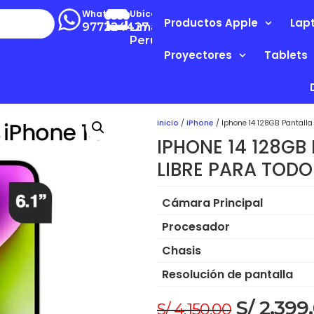
Whatsapp
Ubícanos
Productos Apple
Lap
977224427
Lima-
Perú
Proyectores
Tablets
Inicio
/
iPhone
/ Iphone 14 128GB Pantalla 
IPHONE 14 128GB 
LIBRE PARA TOD
Cámara Principal
Procesador
Chasis
Resolución de pantalla
S/
2,399
S/
4,150.00