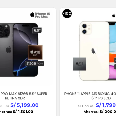
-10%
 PRO MAX 512GB 6.9″ SUPER
IPHONE 11 APPLE A13 BIONIC 4
RETINA XDR
6.1″ IPS LCD
S/
5,199.00
S/
1,799
00.00
S/
1,999.00
S/
1,301.00
S/
200.
horras:
Ahorras: