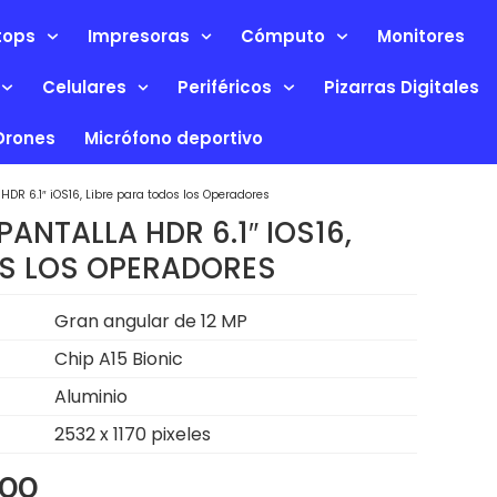
tops
Impresoras
Cómputo
Monitores
Celulares
Periféricos
Pizarras Digitales
Drones
Micrófono deportivo
HDR 6.1″ iOS16, Libre para todos los Operadores
PANTALLA HDR 6.1″ IOS16,
OS LOS OPERADORES
Gran angular de 12 MP
Chip A15 Bionic
Aluminio
2532 x 1170 pixeles
.00