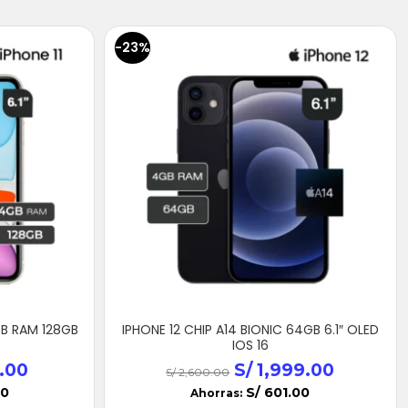
-23%
GB RAM 128GB
IPHONE 12 CHIP A14 BIONIC 64GB 6.1″ OLED
IOS 16
.00
S/
1,999.00
S/
2,600.00
00
S/
601.00
Ahorras: