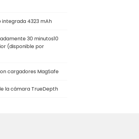
le integrada 4323 mAh
madamente 30 minutos10
or (disponible por
 con cargadores MagSafe
de la cámara TrueDepth