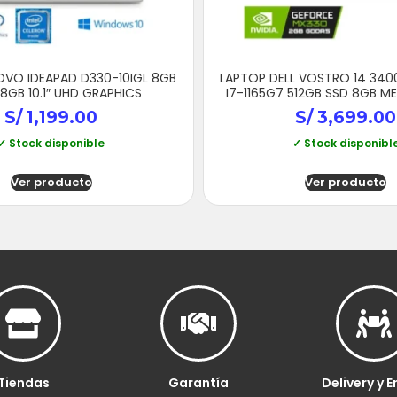
OVO IDEAPAD D330-10IGL 8GB
LAPTOP DELL VOSTRO 14 340
8GB 10.1″ UHD GRAPHICS
I7-1165G7 512GB SSD 8GB 
S/
1,199.00
S/
3,699.00
✓ Stock disponible
✓ Stock disponibl
Ver producto
Ver producto
Tiendas
Garantía
Delivery y E