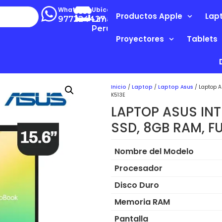
Whatsapp
Ubícanos
Productos Apple
Lap
977224427
Lima-
Perú
Proyectores
Tablets
Inicio
/
Laptop
/
Laptop Asus
/ Laptop A
K513E
LAPTOP ASUS INT
SSD, 8GB RAM, F
Nombre del Modelo
Procesador
Disco Duro
Memoria RAM
Pantalla