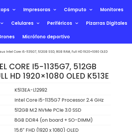
tops
Impresoras
Cómputo
Monitores
Celulares
Periféricos
Pizarras Digitales
Drones
Micrófono deportivo
sus Intel Core i5-1135G7, 512GB SSD, 8GB RAM, Full HD 1920×1080 OLED
EL CORE I5-1135G7, 512GB
ULL HD 1920×1080 OLED K513E
K513EA-L12992
Intel Core i5-1135G7 Processor 2.4 GHz
512GB M.2 NVMe PCIe 3.0 SSD
8GB DDR4 (on board + SO-DIMM)
15.6″ FHD (1920 x 1080) OLED