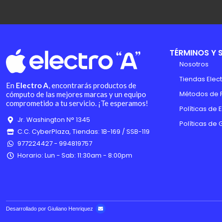
TÉRMINOS Y 
Nosotros
Tiendas Elect
En
Electro A
, encontrarás productos de
Métodos de 
cómputo de las mejores marcas y un equipo
comprometido a tu servicio. ¡Te esperamos!
Políticas de 
Jr. Washington N° 1345
Políticas de 
C.C. CyberPlaza, Tiendas: 1B-169 / SSB-119
977224427 - 994819757
Horario: Lun - Sab: 11:30am - 8:00pm
Desarrollado por Giuliano Henriquez