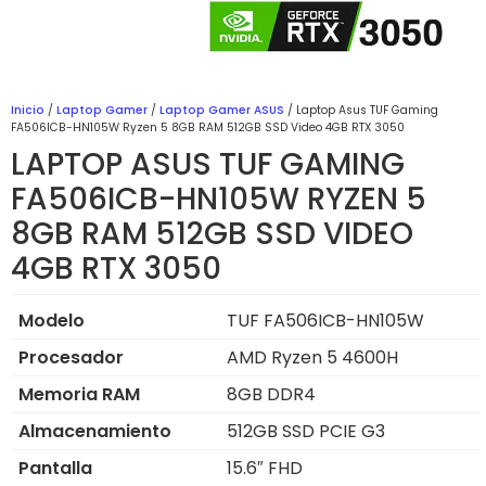
Inicio
/
Laptop Gamer
/
Laptop Gamer ASUS
/ Laptop Asus TUF Gaming
FA506ICB-HN105W Ryzen 5 8GB RAM 512GB SSD Video 4GB RTX 3050
LAPTOP ASUS TUF GAMING
FA506ICB-HN105W RYZEN 5
8GB RAM 512GB SSD VIDEO
4GB RTX 3050
Modelo
TUF FA506ICB-HN105W
Procesador
AMD Ryzen 5 4600H
Memoria RAM
8GB DDR4
Almacenamiento
512GB SSD PCIE G3
Pantalla
15.6″ FHD