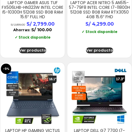
LAPTOP GAMER ASUS TUF
LAPTOP ACER NITRO 5 AN515-
FX506LHB-HN323W INTEL CORE
57-79F8 INTEL CORE I7-11800H
I5-10300H 512GB SSD 8GB RAM
512GB SSD 8GB RAM RTX3050
15.6″ FULL HD
4GB 15.6″ FHD
S/
2,799.00
S/
4,299.00
S/
2,899.00
S/
100.00
Ahorras:
✓ Stock disponible
✓ Stock disponible
Ver producto
Ver producto
-9%
LAPTOP HP GAMING VICTUS
LAPTOP DELL G7 7700 I7-