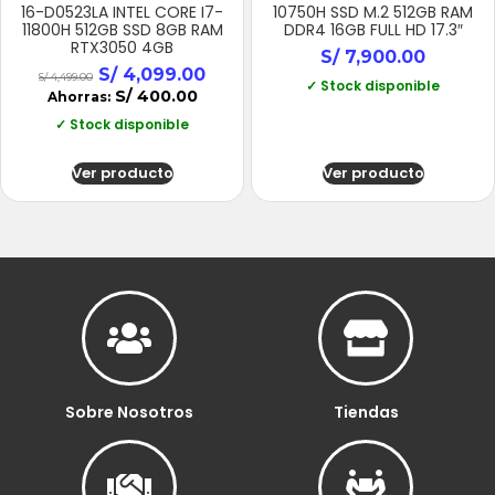
16-D0523LA INTEL CORE I7-
10750H SSD M.2 512GB RAM
11800H 512GB SSD 8GB RAM
DDR4 16GB FULL HD 17.3″
RTX3050 4GB
S/
7,900.00
S/
4,099.00
S/
4,499.00
✓ Stock disponible
S/
400.00
Ahorras:
✓ Stock disponible
Ver producto
Ver producto
Sobre Nosotros
Tiendas