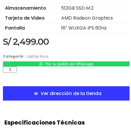
Almacenamiento
512GB SSD M.2
Tarjeta de Video
AMD Radeon Graphics
Pantalla
16″ WUXGA IPS 60Hz
S/
2,499.00
Categoría :
Laptop Asus
Haz tu pedido por Whatsapp
Ver dirección de la tienda
Especificaciones Técnicas