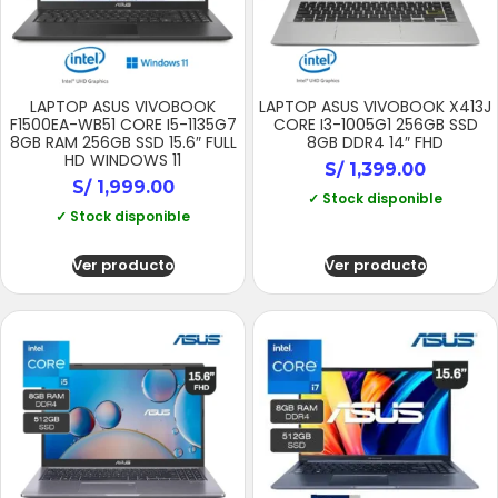
LAPTOP ASUS VIVOBOOK
LAPTOP ASUS VIVOBOOK X413J
F1500EA-WB51 CORE I5-1135G7
CORE I3-1005G1 256GB SSD
8GB RAM 256GB SSD 15.6″ FULL
8GB DDR4 14″ FHD
HD WINDOWS 11
S/
1,399.00
S/
1,999.00
✓ Stock disponible
✓ Stock disponible
Ver producto
Ver producto