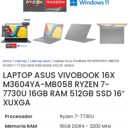
Inicio
/
Laptop
/
Laptop Asus
/ Laptop Asus VivoBook 16X M3604YA-MB058
RYZEN 7-7730U 16GB RAM 512GB SSD 16″ XUXGA
LAPTOP ASUS VIVOBOOK 16X
M3604YA-MB058 RYZEN 7-
7730U 16GB RAM 512GB SSD 16″
XUXGA
Procesador
Ryzen 7-7730U
Memoria RAM
16GB DDR4 – 3200 MHz