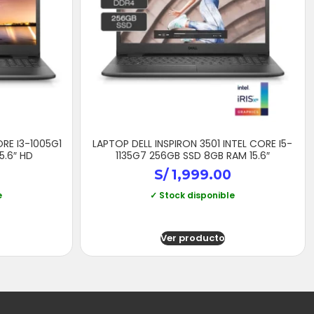
ORE I3-1005G1
LAPTOP DELL INSPIRON 3501 INTEL CORE I5-
5.6″ HD
1135G7 256GB SSD 8GB RAM 15.6″
S/
1,999.00
e
✓ Stock disponible
Ver producto