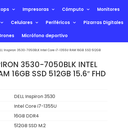
tops
Impresoras
Cómputo
Monitores
Celulares
Periféricos
Pizarras Digitales
Drones
Micrófono deportivo
LL Inspiron 3530-7050BLK Intel Core i7-1355U RAM 16GB SSD 512GB
PIRON 3530-7050BLK INTEL
AM 16GB SSD 512GB 15.6″ FHD
DELL Inspiron 3530
Intel Core i7-1355U
16GB DDR4
512GB SSD M.2