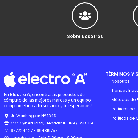
Sobre Nosotros
TÉRMINOS Y 
Nosotros
Tiendas Elect
En
Electro A
, encontrarás productos de
Métodos de 
cómputo de las mejores marcas y un equipo
comprometido a tu servicio. ¡Te esperamos!
Políticas de 
Jr. Washington N° 1345
Políticas de 
C.C. CyberPlaza, Tiendas: 1B-169 / SSB-119
977224427 - 994819757
Horario: Lun - Sab: 11:30am - 8:00pm