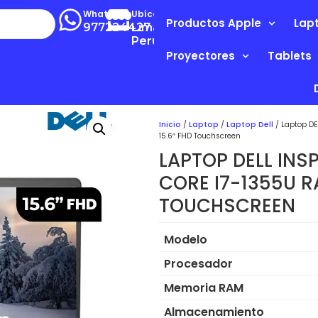
Whatsapp
Ubícanos
Productos Apple
Lap
977224427
Lima-
Perú
Proyectores
Tablets
Inicio
/
Laptop
/
Laptop Dell
/ Laptop DE
15.6″ FHD Touchscreen
LAPTOP DELL INS
CORE I7-1355U R
TOUCHSCREEN
Modelo
Procesador
Memoria RAM
Almacenamiento