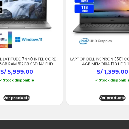
L LATITUDE 7440 INTEL CORE
LAPTOP DELL INSPIRON 3501 C
16GB RAM 512GB SSD 14″ FHD
4GB MEMORIA 1TB HDD 1
S/
5,999.00
S/
1,399.00
✓ Stock disponible
✓ Stock disponibl
Ver producto
Ver producto