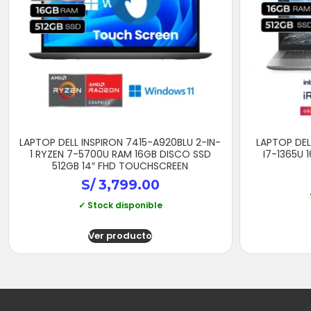
LAPTOP DELL INSPIRON 7415-A920BLU 2-IN-
LAPTOP DEL
1 RYZEN 7-5700U RAM 16GB DISCO SSD
I7-1365U 
512GB 14″ FHD TOUCHSCREEN
S/
3,799.00
✓ Stock disponible
Ver producto