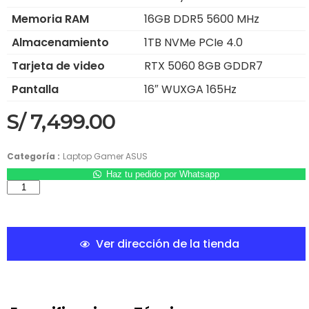
Memoria RAM
16GB DDR5 5600 MHz
Almacenamiento
1TB NVMe PCIe 4.0
Tarjeta de video
RTX 5060 8GB GDDR7
Pantalla
16″ WUXGA 165Hz
S/
7,499.00
Categoría :
Laptop Gamer ASUS
Haz tu pedido por Whatsapp
Ver dirección de la tienda