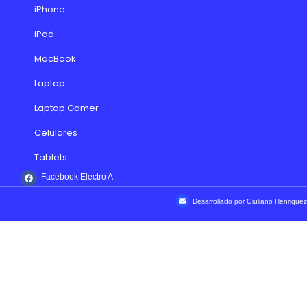
iPhone
iPad
MacBook
Laptop
Laptop Gamer
Celulares
Tablets
Facebook Electro A
Desarrollado por Giuliano Henriquez