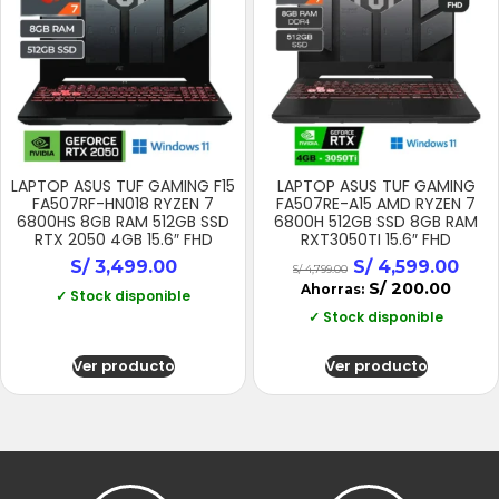
LAPTOP ASUS TUF GAMING F15
LAPTOP ASUS TUF GAMING
FA507RF-HN018 RYZEN 7
FA507RE-A15 AMD RYZEN 7
6800HS 8GB RAM 512GB SSD
6800H 512GB SSD 8GB RAM
RTX 2050 4GB 15.6″ FHD
RXT3050TI 15.6″ FHD
S/
3,499.00
S/
4,599.00
S/
4,799.00
S/
200.00
Ahorras:
✓ Stock disponible
✓ Stock disponible
Ver producto
Ver producto