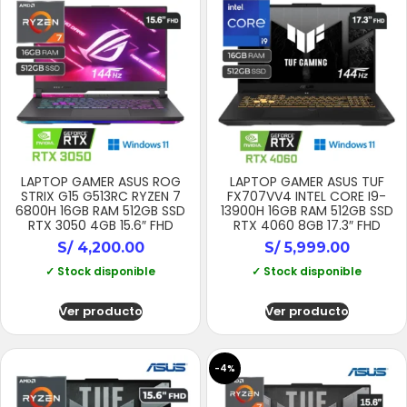
LAPTOP GAMER ASUS ROG
LAPTOP GAMER ASUS TUF
STRIX G15 G513RC RYZEN 7
FX707VV4 INTEL CORE I9-
6800H 16GB RAM 512GB SSD
13900H 16GB RAM 512GB SSD
RTX 3050 4GB 15.6″ FHD
RTX 4060 8GB 17.3″ FHD
S/
4,200.00
S/
5,999.00
✓ Stock disponible
✓ Stock disponible
Ver producto
Ver producto
-4%