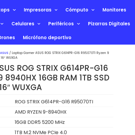
tops
Impresoras
Cómputo
Monitores
Celulares
Periféricos
Pizarras Digitales
Drones
Micrófono deportivo
 ASUS
/ Laptop Gamer ASUS ROG STRIX G614PR-G16 R95070TI Ryzen 9
B 16″ WUXGA
SUS ROG STRIX G614PR-G16
9 8940HX 16GB RAM 1TB SSD
 16″ WUXGA
ROG STRIX G614PR-G16 R95070TI
AMD RYZEN 9-8940HX
16GB DDR5 5200 MHz
1TB M.2 NVMe PCIe 4.0