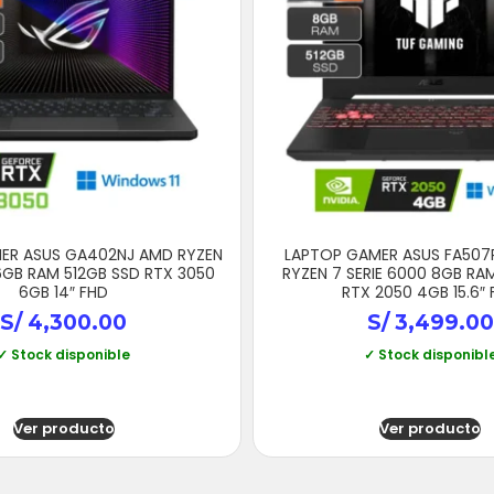
ER ASUS GA402NJ AMD RYZEN
LAPTOP GAMER ASUS FA507
6GB RAM 512GB SSD RTX 3050
RYZEN 7 SERIE 6000 8GB RA
6GB 14″ FHD
RTX 2050 4GB 15.6″
S/
4,300.00
S/
3,499.00
✓ Stock disponible
✓ Stock disponibl
Ver producto
Ver producto