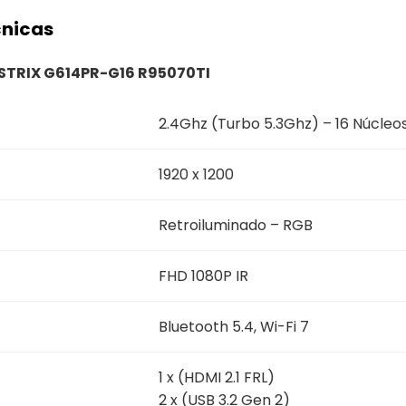
cnicas
STRIX G614PR-G16 R95070TI
2.4Ghz (Turbo 5.3Ghz) – 16 Núcleo
1920 x 1200
Retroiluminado – RGB
FHD 1080P IR
Bluetooth 5.4, Wi-Fi 7
1 x (HDMI 2.1 FRL)
2 x (USB 3.2 Gen 2)