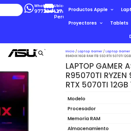
Whatsapp
Ubícanos
Productos Apple
Lap
977224427
Lima-
Perú
Proyectores
Tablets
Inicio
/
Laptop Gamer
/
Laptop Gamer
8940HX 16GB RAM 1TB SSD RTX 5070TI 12G
LAPTOP GAMER A
R95070TI RYZEN 
RTX 5070TI 12GB
Modelo
Procesador
Memoria RAM
Almacenamiento