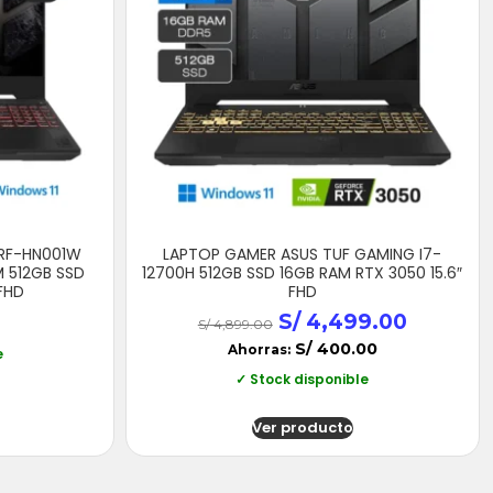
RF-HN001W
LAPTOP GAMER ASUS TUF GAMING I7-
M 512GB SSD
12700H 512GB SSD 16GB RAM RTX 3050 15.6″
 FHD
FHD
S/
4,499.00
S/
4,899.00
S/
400.00
Ahorras:
e
✓ Stock disponible
Ver producto