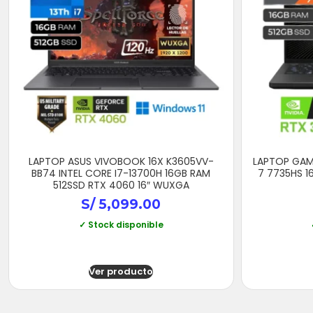
LAPTOP ASUS VIVOBOOK 16X K3605VV-
LAPTOP GAM
BB74 INTEL CORE I7-13700H 16GB RAM
7 7735HS 1
512SSD RTX 4060 16″ WUXGA
S/
5,099.00
✓ Stock disponible
Ver producto