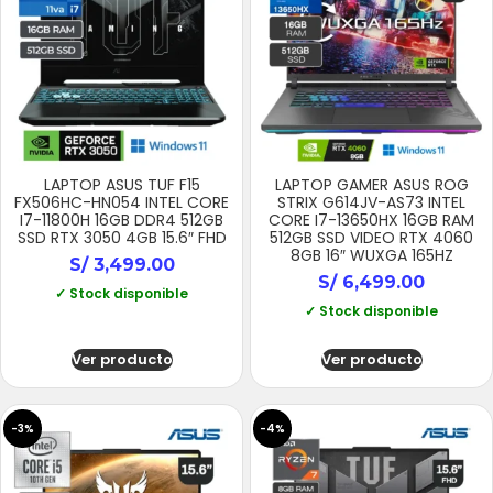
LAPTOP ASUS TUF F15
LAPTOP GAMER ASUS ROG
FX506HC-HN054 INTEL CORE
STRIX G614JV-AS73 INTEL
I7-11800H 16GB DDR4 512GB
CORE I7-13650HX 16GB RAM
SSD RTX 3050 4GB 15.6″ FHD
512GB SSD VIDEO RTX 4060
8GB 16″ WUXGA 165HZ
S/
3,499.00
S/
6,499.00
✓ Stock disponible
✓ Stock disponible
Ver producto
Ver producto
-3%
-4%