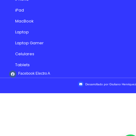
iPad
MacBook
Laptop
Laptop Gamer
Celulares
Tablets
Facebook Electro A
Desarrollado por Giuliano Henriquez