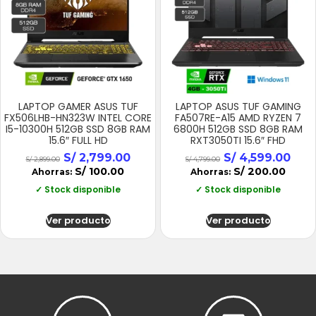
LAPTOP GAMER ASUS TUF
LAPTOP ASUS TUF GAMING
FX506LHB-HN323W INTEL CORE
FA507RE-A15 AMD RYZEN 7
I5-10300H 512GB SSD 8GB RAM
6800H 512GB SSD 8GB RAM
15.6″ FULL HD
RXT3050TI 15.6″ FHD
S/
2,799.00
S/
4,599.00
S/
2,899.00
S/
4,799.00
S/
100.00
S/
200.00
Ahorras:
Ahorras:
✓ Stock disponible
✓ Stock disponible
Ver producto
Ver producto