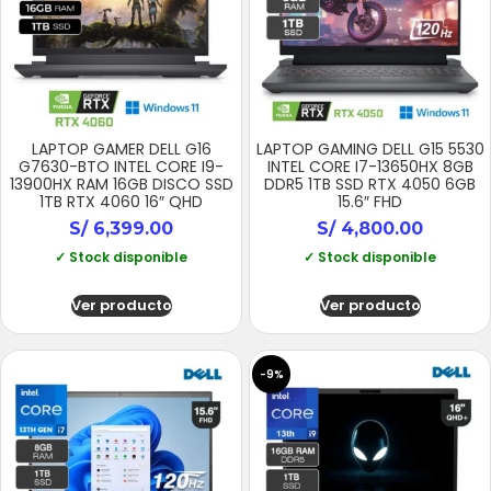
LAPTOP GAMER DELL G16
LAPTOP GAMING DELL G15 5530
G7630-BTO INTEL CORE I9-
INTEL CORE I7-13650HX 8GB
13900HX RAM 16GB DISCO SSD
DDR5 1TB SSD RTX 4050 6GB
1TB RTX 4060 16″ QHD
15.6″ FHD
S/
6,399.00
S/
4,800.00
✓ Stock disponible
✓ Stock disponible
Ver producto
Ver producto
-9%