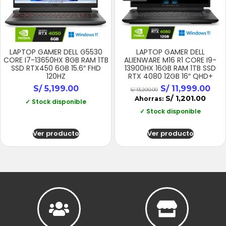
LAPTOP GAMER DELL G5530
LAPTOP GAMER DELL
CORE I7-13650HX 8GB RAM 1TB
ALIENWARE M16 R1 CORE I9-
SSD RTX450 6GB 15.6″ FHD
13900HX 16GB RAM 1TB SSD
120HZ
RTX 4080 12GB 16″ QHD+
S/
5,199.00
S/
11,999.00
S/
13,200.00
S/
1,201.00
Ahorras:
✓ Stock disponible
✓ Stock disponible
Ver producto
Ver producto