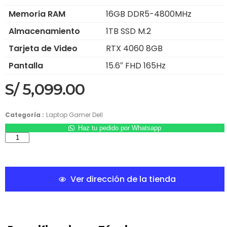
Memoria RAM
16GB DDR5-4800MHz
Almacenamiento
1TB SSD M.2
Tarjeta de Video
RTX 4060 8GB
Pantalla
15.6″ FHD 165Hz
S/
5,099.00
Categoría :
Laptop Gamer Dell
Haz tu pedido por Whatsapp
Ver dirección de la tienda