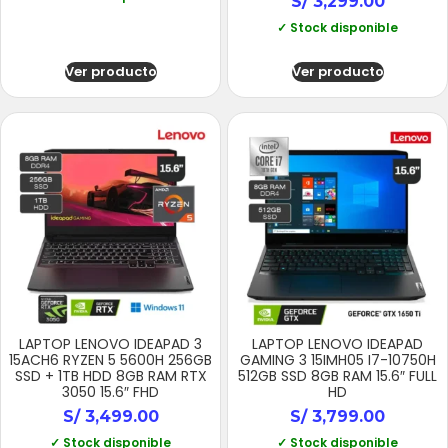
S/
3,299.00
✓ Stock disponible
Ver producto
Ver producto
LAPTOP LENOVO IDEAPAD 3
LAPTOP LENOVO IDEAPAD
15ACH6 RYZEN 5 5600H 256GB
GAMING 3 15IMH05 I7-10750H
SSD + 1TB HDD 8GB RAM RTX
512GB SSD 8GB RAM 15.6″ FULL
3050 15.6″ FHD
HD
S/
3,499.00
S/
3,799.00
✓ Stock disponible
✓ Stock disponible